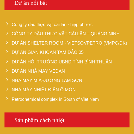
Dự án nổi bật
Công ty dầu thực vật cái lân - hiệp phước
CÔNG TY DẦU THỰC VẬT CÁI LÂN – QUẢNG NINH
DỰ ÁN SHELTER ROOM - VIETSOVPETRO (VMPC/DK)
DỰ ÁN GIÀN KHOAN TAM ĐẢO 05
DỰ ÁN HỘI TRƯỜNG UBND TỈNH BÌNH THUẬN
DỰ ÁN NHÀ MÁY VEDAN
NHÀ MÁY MÍA ĐƯỜNG LAM SƠN
NHÀ MÁY NHIỆT ĐIỆN Ô MÔN
Petrochemical complex in South of Viet Nam
Sản phẩm cách nhiệt