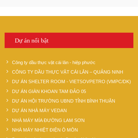
Dự án nổi bật
Công ty dầu thực vật cái lân - hiệp phước
CÔNG TY DẦU THỰC VẬT CÁI LÂN – QUẢNG NINH
DỰ ÁN SHELTER ROOM - VIETSOVPETRO (VMPC/DK)
DỰ ÁN GIÀN KHOAN TAM ĐẢO 05
DỰ ÁN HỘI TRƯỜNG UBND TỈNH BÌNH THUẬN
DỰ ÁN NHÀ MÁY VEDAN
NHÀ MÁY MÍA ĐƯỜNG LAM SƠN
NHÀ MÁY NHIỆT ĐIỆN Ô MÔN