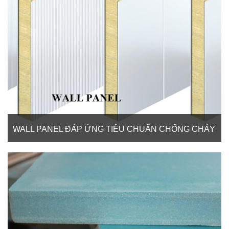
WALL PANEL ĐÁP ỨNG TIÊU CHUẨN CHỐNG CHÁY
WALL PANEL ĐÁP ỨNG TIÊU CHUẨN CHỐNG CHÁY B0-B15-
B0-B15-B30-B60
B30-B60