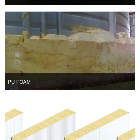
PE FOAM THÍCH HỢP TRONG CÁCH NHIỆT LẠNH (HỆ
HVAC, AHU, TRANG TRÍ CÁCH ÂM - CHỐNG CHÁY LAN)
PU FOAM
PU Foam dạng tấm, dạng lỏng, dạng ống. Thành phần chính
là gốc poly từ nguồn dầu hỏa vô cơ, là loại vật liệu cách nhiệt
lạnh,PU Foam có hệ số dẫn nhiệt thấp trong môi trường lạnh.