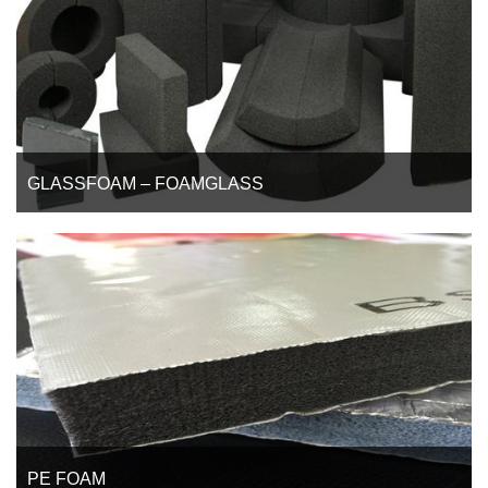
GLASSFOAM – FOAMGLASS
Foam glass là tập hợp hàng triệu triệu các cấu tạo liên kết của
phân tử thủy tinh. Được tạo thành tấm, ống có màu đen, cứng,
không cháy.
PE FOAM