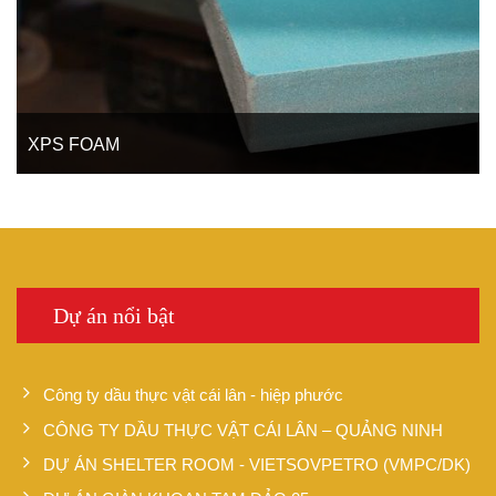
XPS FOAM
Mốp màu xanh tỉ trọng 45 – 50kg/m3, được hình thành từ quá
trình thổi của hạt nóng chảy Polyme.
Dự án nổi bật
Công ty dầu thực vật cái lân - hiệp phước
CÔNG TY DẦU THỰC VẬT CÁI LÂN – QUẢNG NINH
DỰ ÁN SHELTER ROOM - VIETSOVPETRO (VMPC/DK)