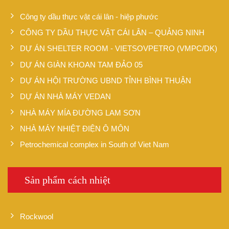
Công ty dầu thực vật cái lân - hiệp phước
CÔNG TY DẦU THỰC VẬT CÁI LÂN – QUẢNG NINH
DỰ ÁN SHELTER ROOM - VIETSOVPETRO (VMPC/DK)
DỰ ÁN GIÀN KHOAN TAM ĐẢO 05
DỰ ÁN HỘI TRƯỜNG UBND TỈNH BÌNH THUẬN
DỰ ÁN NHÀ MÁY VEDAN
NHÀ MÁY MÍA ĐƯỜNG LAM SƠN
NHÀ MÁY NHIỆT ĐIỆN Ô MÔN
Petrochemical complex in South of Viet Nam
Sản phẩm cách nhiệt
Rockwool