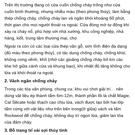
Trên thị trường đang có cửa cuốn chống cháy trông như cửa
cuốn bình thường, nhưng nhiều màu (theo phong thủy), làm bằng
thép chống cháy, chống cháy lan và ngăn khói khoảng 60 phút,
thời gian cho mọi người thoát ra ngoài. Cửa đóng mở tự động khi
xảy ra cháy nổ, phù hợp với nhà xưởng, khu công nghiệp, nhà
hàng, kiốt, trung tâm thương mại, chợ.
Ngoài ra còn có các loại cửa thép vân gỗ, sơn tĩnh điện đa dạng
(đủ màu theo phong thủy), có tác dụng chống cháy, chống khói,
không cong vênh, khít (nhờ các gioăng chống cháy bít kín các
khe hở giữa cánh cửa và khung bao), khi nhiệt độ tăng không cho
lửa và khói thoát ra ngoài.
2. Vách ngăn chống cháy
Trong các tòa văn phòng, chung cư, khu vui chơi giải trí… nên
dùng vật liệu ép thành tấm 6m-12m, thành phần lõi là chất Magie,
Cal Silicate hoặc thạch cao chịu lửa, vách được tạo bởi hai lớp
tấm cứng với vật liệu như trên bên trong(ở giữa) vách và tấm
Rockwool để chống cháy, không duy trì ngọn lửa, giảm lan tỏa
của đám cháy.
3. Đồ trang trí vải sợi thủy tinh